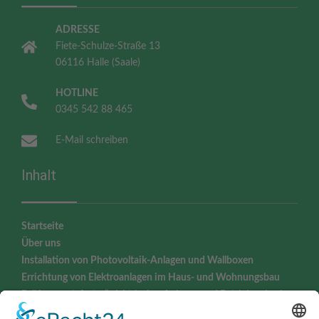
ADRESSE
Fiete-Schulze-Straße 13
06116 Halle (Saale)
HOTLINE
0345 542 88 465
E-Mail schreiben
Inhalt
Startseite
Über uns
Installation von Photovoltaik-Anlagen und Wallboxen
Errichtung von Elektroanlagen im Haus- und Wohnungsbau
Prüfung „ortsfester“ elektrischer Anlagen und Betriebsmittel
Prüfung „ortsveränderlicher“ elektrischer Betriebsmittel